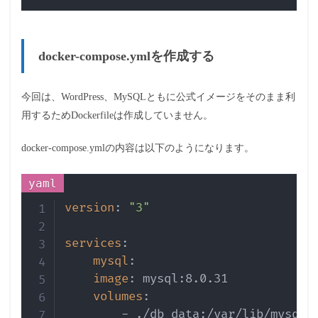
docker-compose.ymlを作成する
今回は、WordPress、MySQLともに公式イメージをそのまま利
用するためDockerfileは作成していません。
docker-compose.ymlの内容は以下のようになります。
Copy
version
:
"3"
services
:
mysql
:
image
:
 mysql
:
8.0.31

volumes
:
-
 ./db_data
:
/var/lib/mysql
