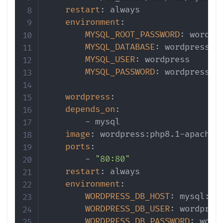
restart
:
 always

environment
:
MYSQL_ROOT_PASSWORD
:
 wordpre
MYSQL_DATABASE
:
 wordpress

MYSQL_USER
:
 wordpress

MYSQL_PASSWORD
:
 wordpress

wordpress
:
depends_on
:
-
 mysql

image
:
 wordpress
:
php8.1
-
apache

ports
:
-
"80:80"
restart
:
 always

environment
:
WORDPRESS_DB_HOST
:
 mysql
:
33
WORDPRESS_DB_USER
:
 wordpress
WORDPRESS_DB_PASSWORD
: