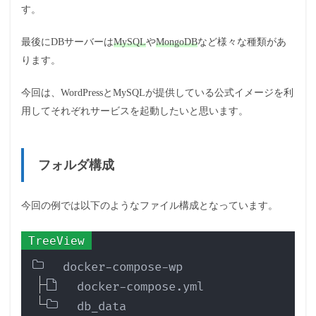
す。
最後にDBサーバーは
MySQL
や
MongoDB
など様々な種類があ
ります。
今回は、WordPressとMySQLが提供している公式イメージを利
用してそれぞれサービスを起動したいと思います。
フォルダ構成
今回の例では以下のようなファイル構成となっています。
Copy
docker-compose-wp
docker-compose.yml
db_data