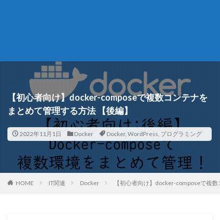
【初心者向け】docker-composeで複数コンテナを
まとめて管理する方法 【後編】
2022年11月1日
Docker
Docker
,
WordPress
,
プログラミング
HOME
IT関連
Docker
【初心者向け】docker-compose