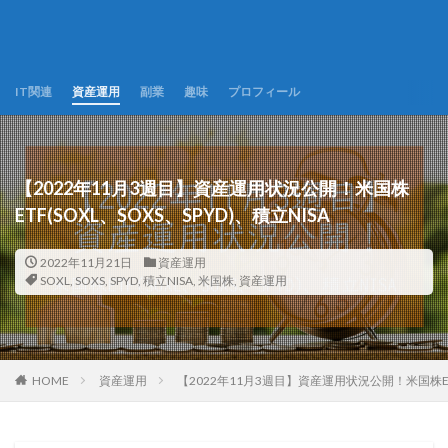
IT関連
資産運用
副業
趣味
プロフィール
【2022年11月3週目】資産運用状況公開！米国株
ETF(SOXL、SOXS、SPYD)、積立NISA
2022年11月21日
資産運用
SOXL
,
SOXS
,
SPYD
,
積立NISA
,
米国株
,
資産運用
HOME
資産運用
【2022年11月3週目】資産運用状況公開！米国株ETF(