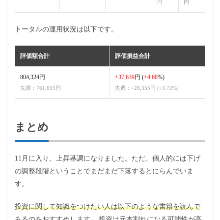
円
円
トータルの運用状況は以下です。
評価額合計
評価損益合計
804,324円
+37,639
円 (
+4.68
%)
先週：761,695円
先週：+28,355円 (+3.72%)
まとめ
11月に入り、上昇基調になりました。ただ、個人的には下げ
の調整段階ということでまだまだ下落するとにらんでいま
す。
投資に関して知識をつけたい人は以下のような書籍を読んで
みるのをおすすめします。
投資は元本割れになる可能性が高