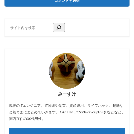
みーすけ
現役のITエンジニア。 IT関連や副業、資産運用、ライフハック、趣味な
ど気ままにまとめていきます。 C#/HTML/CSS/JavaScript/SQLなどなど。
関西在住の30代男性。