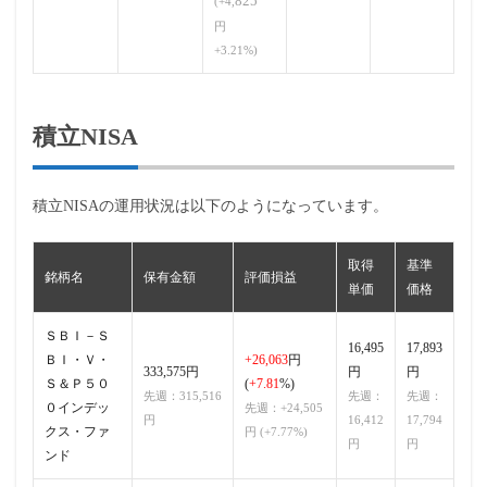
825
(+4,
円
+3.21%)
積立NISA
積立NISAの運用状況は以下のようになっています。
取得
基準
銘柄名
保有金額
評価損益
単価
価格
ＳＢＩ－Ｓ
16,495
17,893
ＢＩ・Ｖ・
+26,063
円
333,575円
円
円
Ｓ＆Ｐ５０
(
+7.81
%)
先週：315,516
先週：
先週：
０インデッ
先週：+24,505
円
16,412
17,794
クス・ファ
円 (+7.77%)
円
円
ンド