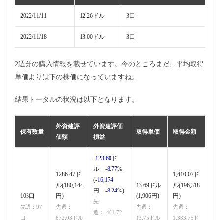
2022/11/11
12.26ドル
3口
2022/11/18
13.00ドル
3口
2週分の購入情報を載せています。今のところまだ、平均取得
単価よりは下の株価になっていますね。
結果トータルの状況は以下となります。
外資建評
外資建評価
保有数量
取得単価
取得金額
価額
損益
-123.60
ド
ル
-8.77
%
1286.47ド
1,410.07ド
(
-16,174
ル(180,144
13.69ドル
ル(196,318
円
-8.24
%)
103口
円)
(1,906円)
円)
先
先週：97
先週：
先週：
先週：
週：-461.72
口
872.03ドル
13.75ドル
1,333.75ド