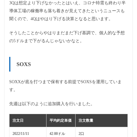
3Qは想定より下げなかったとはいえ、コロナ特需も終わり半
導体工場の稼働率も落ち着きが見えてきたというニュースも
聞くので、4Qはやはり下げる決算となると思います。
そうしたことからやはりまだまだ下げ基調で、個人的な予想
の5ドルまで下がるんじゃないかなと。
SOXS
SOXXが底を打つまで保有する前提でSOXSを運用していま
す。
先週は以下のように追加購入を行いました。
注文日
平均約定単価
注文数量
2022/11/11
42.00ドル
2口