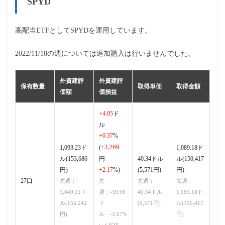
SPYD
高配当ETFとしてSPYDを運用しています。
2022/11/18の週については追加購入は行いませんでした。
外資建評
外資建評
保有数量
取得単価
取得金額
価額
価損益
+4.05
ド
ル
+0.37
%
269
(
+3,
1,093.23ド
1,089.18ド
ル(153,686
円
40.34ドル
ル(150,417
円)
+2.17
%)
(5,571円)
円)
27口
先週：
先
先週：
先週：
1,049.22ド
週：-39.96
40.34ドル
1,089.18ド
ル(155,242
ド
(5,571円)
ル(150,417
円)
ル -3.67%
円)