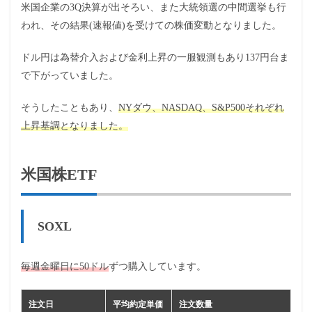
米国企業の3Q決算が出そろい、また大統領選の中間選挙も行
われ、その結果(速報値)を受けての株価変動となりました。
ドル円は為替介入および金利上昇の一服観測もあり137円台ま
で下がっていました。
そうしたこともあり、
NYダウ、NASDAQ、S&P500それぞれ
上昇基調となりました。
米国株ETF
SOXL
毎週金曜日に50ドル
ずつ購入しています。
注文日
平均約定単価
注文数量