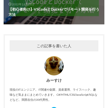
2022年11月23日
【初心者向け】VSCodeとDockerでリモート開発を行う
方法
この記事を書いた人
みーすけ
現役のITエンジニア。 IT関連や副業、資産運用、ライフハック、趣
味など気ままにまとめていきます。 C#/HTML/CSS/JavaScript/SQLな
どなど。 関西在住の30代男性。