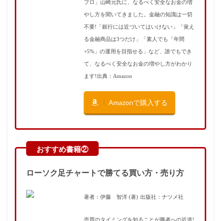
プロ」山崎元氏に、なるべく安全なお金の増
やし方を聞いてきました。金融の知識は一切
不要!「銀行には近づいてはいけない」「覚え
る金融商品は3つだけ」「素人でも「年間
+5%」の運用を目指せる」など、誰でもでき
て、なるべく安全なお金の増やし方がわかり
ます!出典：Amazon
Amazonで購入する
ローソク足チャートで勝てる買い方・売り方
著者：伊藤 智洋 (著)
出版社：ナツメ社
売買のタイミングを知ることが勝者への近道!