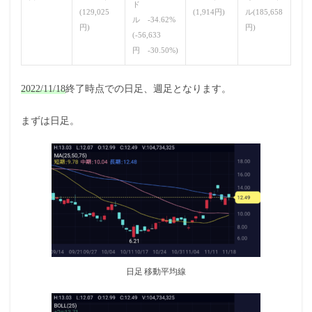
ド
(129,025
(1,914円)
ル(185,658
ル -34.62%
円)
円)
(-56,633
円 -30.50%)
2022/11/18
終了時点での日足、週足となります。
まずは日足。
日足 移動平均線