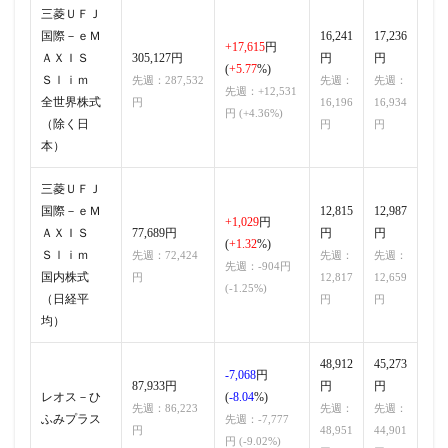
三菱ＵＦＪ
国際－ｅＭ
16,241
17,236
+17,615
円
ＡＸＩＳ
305,127円
円
円
(
+5.77
%)
Ｓｌｉｍ
先週：287,532
先週：
先週：
先週：+12,531
全世界株式
円
16,196
16,934
円 (+4.36%)
（除く日
円
円
本）
三菱ＵＦＪ
国際－ｅＭ
12,815
12,987
+1,029
円
ＡＸＩＳ
77,689円
円
円
(
+1.32
%)
Ｓｌｉｍ
先週：72,424
先週：
先週：
先週：-904円
国内株式
円
12,817
12,659
(-1.25%)
（日経平
円
円
均）
48,912
45,273
-7,068
円
87,933円
円
円
レオス－ひ
(
-8.04
%)
先週：86,223
先週：
先週：
ふみプラス
先週：-7,777
円
48,951
44,901
円 (-9.02%)