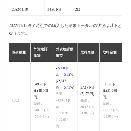
2022/11/18
34.90ドル
2口
2022/11/18終了時点での購入した結果トータルの状況は以下と
なります。
外資建評
外資建評価
保有数量
取得単価
取得金額
価額
損益
-22.00
ド
ル
-5.92
%
(
-2,812
349.70ド
371.70ド
円
-5.43
%)
37.17ドル
ル(48,968
ル(51,780
(5,178円)
先週：
円)
円)
10口
+123.84ド
先週：
先週：
先週：
ル
36.18ドル
340.92ドル
217.08ドル
+57.05%
(4,968円)
(50,442円)
(29,808円)
(+20,634
円